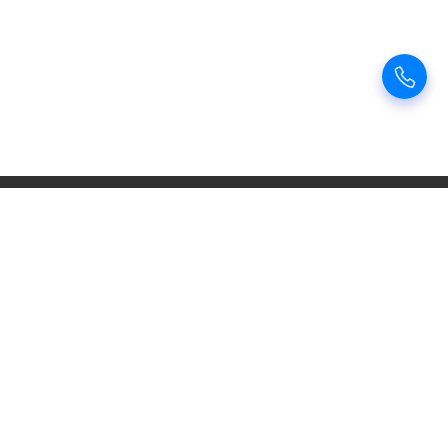
祥云网络热门产品
云服务器
独立服务器
SSL证书代办
关注我们
售前咨询：
0511-85898589
Copyright © 2020-2022 祥云网络 版权所有
《中华人民共和国增值电信业务经营许可证》编号：B1-20173077
统