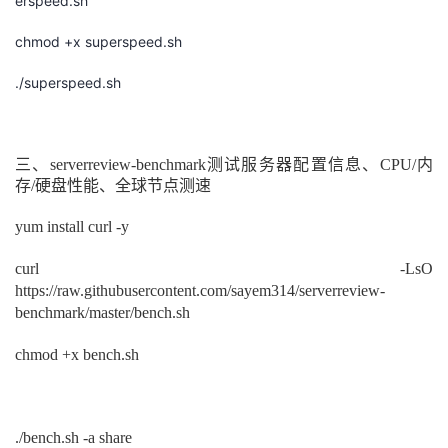
erspeed.sh
chmod +x superspeed.sh
./superspeed.sh
三、serverreview-benchmark测试服务器配置信息、CPU/内
存/硬盘性能、全球节点测速
yum install curl -y
curl -LsO
https://raw.githubusercontent.com/sayem314/serverreview-
benchmark/master/bench.sh
chmod +x bench.sh
./bench.sh -a share